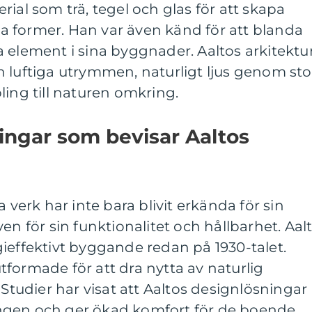
ial som trä, tegel och glas för att skapa
 former. Han var även känd för att blanda
 element i sina byggnader. Aaltos arkitektu
 luftiga utrymmen, naturligt ljus genom sto
ling till naturen omkring.
ingar som bevisar Aaltos
a verk har inte bara blivit erkända för sin
en för sin funktionalitet och hållbarhet. Aal
ieffektivt byggande redan på 1930-talet.
formade för att dra nytta av naturlig
 Studier har visat att Aaltos designlösningar
ngen och ger ökad komfort för de boende.