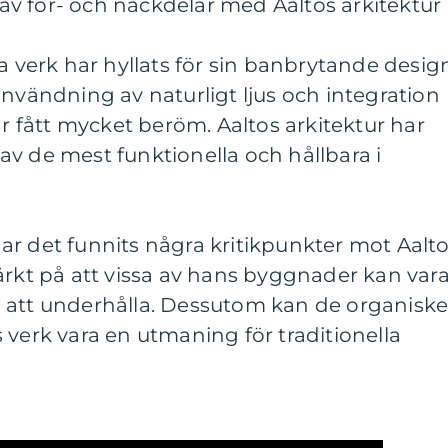
v för- och nackdelar med Aaltos arkitektur
ka verk har hyllats för sin banbrytande desig
användning av naturligt ljus och integration
fått mycket beröm. Aaltos arkitektur har
v de mest funktionella och hållbara i
ar det funnits några kritikpunkter mot Aalt
ärkt på att vissa av hans byggnader kan var
 att underhålla. Dessutom kan de organisk
 verk vara en utmaning för traditionella