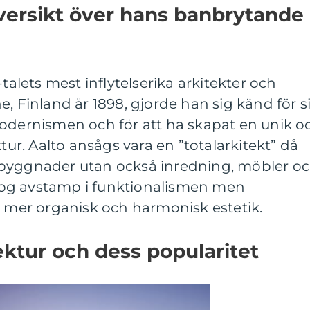
översikt över hans banbrytande
-talets mest inflytelserika arkitekter och
, Finland år 1898, gjorde han sig känd för si
modernismen och för att ha skapat en unik o
ktur. Aalto ansågs vara en ”totalarkitekt” då
 byggnader utan också inredning, möbler o
og avstamp i funktionalismen men
n mer organisk och harmonisk estetik.
ektur och dess popularitet