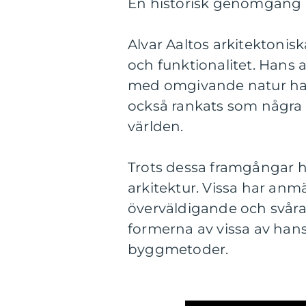
En historisk genomgång a
Alvar Aaltos arkitektonis
och funktionalitet. Hans 
med omgivande natur har 
också rankats som några a
världen.
Trots dessa framgångar h
arkitektur. Vissa har anm
överväldigande och svåra
formerna av vissa av hans
byggmetoder.