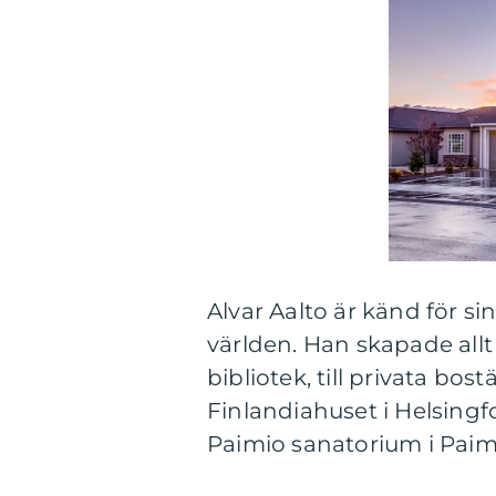
Alvar Aalto är känd för s
världen. Han skapade all
bibliotek, till privata bo
Finlandiahuset i Helsingf
Paimio sanatorium i Paimi