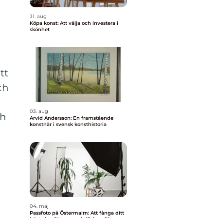
31. aug
Köpa konst: Att välja och investera i
skönhet
tt
ch
03. aug
ch
Arvid Andersson: En framstående
konstnär i svensk konsthistoria
04. maj
Passfoto på Östermalm: Att fånga ditt