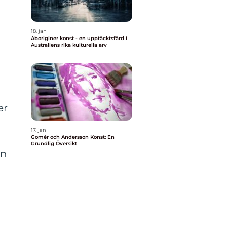
18. jan
Aboriginer konst - en upptäcktsfärd i
Australiens rika kulturella arv
er
17. jan
Gomér och Andersson Konst: En
Grundlig Översikt
en
a