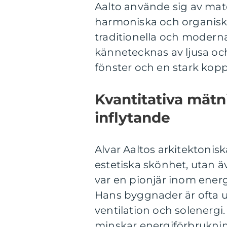
Aalto använde sig av mater
harmoniska och organiska
traditionella och moderna
kännetecknas av ljusa och
fönster och en stark kopp
Kvantitativa mätn
inflytande
Alvar Aaltos arkitektonisk
estetiska skönhet, utan äv
var en pionjär inom energ
Hans byggnader är ofta ut
ventilation och solenergi.
minskar energiförbrukni