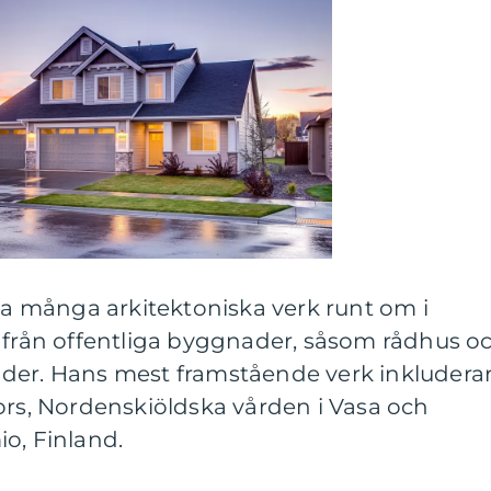
ina många arkitektoniska verk runt om i
t från offentliga byggnader, såsom rådhus o
städer. Hans mest framstående verk inkludera
ors, Nordenskiöldska vården i Vasa och
o, Finland.