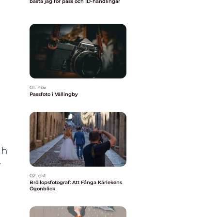
bästa jag för pass och ID-handlingar
01. nov
Passfoto i Vällingby
ch
r
02. okt
Bröllopsfotograf: Att Fånga Kärlekens
Ögonblick