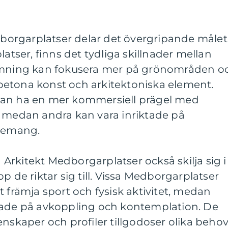
edborgarplatser delar det övergripande målet
latser, finns det tydliga skillnader mellan
ormning kan fokusera mer på grönområden o
etona konst och arkitektoniska element.
kan ha en mer kommersiell prägel med
, medan andra kan vara inriktade på
enemang.
rkitekt Medborgarplatser också skilja sig i
p de riktar sig till. Vissa Medborgarplatser
t främja sport och fysisk aktivitet, medan
tade på avkoppling och kontemplation. De
enskaper och profiler tillgodoser olika beho