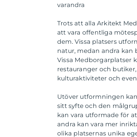
varandra
Trots att alla Arkitekt M
att vara offentliga mötesp
dem. Vissa platsers utf
natur, medan andra kan b
Vissa Medborgarplatser 
restauranger och butiker
kulturaktiviteter och ev
Utöver utformningen kan A
sitt syfte och den målgrup
kan vara utformade för at
andra kan vara mer inrik
olika platsernas unika eg