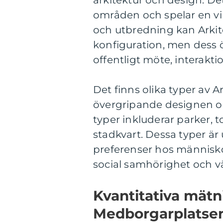
arkitektur och design. De
områden och spelar en vikt
och utbredning kan Arkit
konfiguration, men dess ö
offentligt möte, interakt
Det finns olika typer av
övergripande designen 
typer inkluderar parker, 
stadkvart. Dessa typer är
preferenser hos människo
social samhörighet och v
Kvantitativa mätn
Medborgarplatse