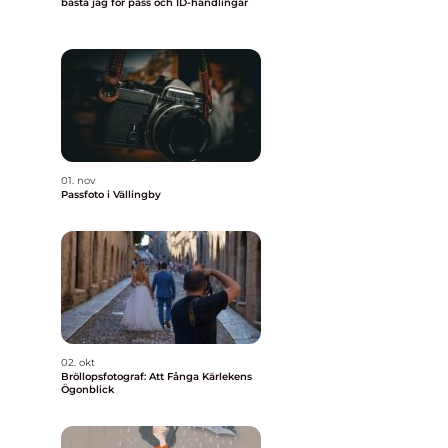
bästa jag för pass och ID-handlingar
01. nov
Passfoto i Vällingby
02. okt
Bröllopsfotograf: Att Fånga Kärlekens
Ögonblick