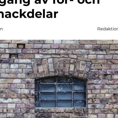
nackdelar
on
Redaktio