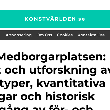
KONSTVÄRLDEN.
se
Annonsering
Om Oss
Cookies
Kontakta Oss
t och utforskning a
typer, kvantitativa
ar och historisk
ång av för- och