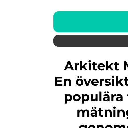
Arkitekt Medborgarplatsen:
En översik
populära 
mätning
genomg