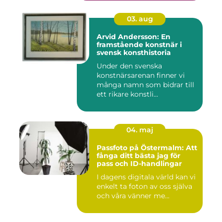
03. aug
Arvid Andersson: En
framstående konstnär i
svensk konsthistoria
Under den svenska
konstnärsarenan finner vi
många namn som bidrar till
ett rikare konstli...
04. maj
Passfoto på Östermalm: Att
fånga ditt bästa jag för
pass och ID-handlingar
I dagens digitala värld kan vi
enkelt ta foton av oss själva
och våra vänner me...