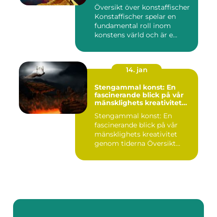
Översikt över konstaffischer
Konstaffischer spelar en
fundamental roll inom
konstens värld och är e...
14. jan
Stengammal konst: En
fascinerande blick på vår
mänsklighets kreativitet
genom tiderna
Stengammal konst: En
fascinerande blick på vår
mänsklighets kreativitet
genom tiderna Översikt
öve...