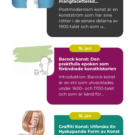
mångfacetterad
konstström
Postmodernism konst är en
konstström som har sina
rötter i de senare delarna av
1900-talet och som u...
16. jan
Barock konst: Den
praktfulla epoken som
förändrade konsthistorien
Introduktion: Barock konst
är en stil som utvecklades
under 1600- och 1700-talet
och som är känd för...
16. jan
Graffiti Konst: Utforska En
Nyskapande Form av Konst