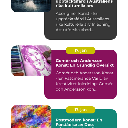
upptäcktsfärd i Australiens
rika kulturella arv
Aboriginer konst - En
upptäcktsfärd i Australiens
rika kulturella arv Inledning:
Att utforska abori...
17. jan
Gomér och Andersson
Konst: En Grundlig Översikt
Gomér och Andersson Konst
- En Fascinerande Värld av
Kreativitet Inledning: Gomér
och Andersson kon...
17. jan
Postmodern konst: En
Förståelse av Dess