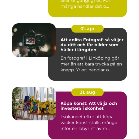
eller tillgänglighet. För
många handlar det o...
01. apr
Att anlita Fotograf: så väljer
du rätt och får bilder som
håller i längden
En fotograf i Linköping gör
mer än att bara trycka på en
knapp. Yrket handlar o...
31. aug
Köpa konst: Att välja och
investera i skönhet
I sökandet efter att köpa
vacker konst ställs många
inför en labyrint av m...