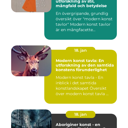
utforskning av stil,
mångfald och betydelse
En övergripande, grundlig
översikt över "modern konst
tavlor" Modern konst tavlor
är en mångfacette...
18. jan
Modern konst tavla: En
utforskning av den samtida
konstens förunderlighet
Modern konst tavla - En
inblick i det samtida
konstlandskapet Översikt
över modern konst tavla ...
18. jan
Aboriginer konst - en