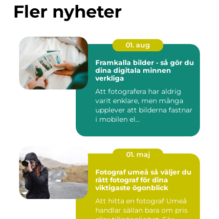
Fler nyheter
01. aug
Framkalla bilder - så gör du
dina digitala minnen
verkliga
Att fotografera har aldrig
varit enklare, men många
upplever att bilderna fastnar
i mobilen el...
01. maj
Fotograf umeå så väljer du
rätt fotograf för dina
viktigaste ögonblick
Att hitta en fotograf Umeå
handlar sällan bara om pris