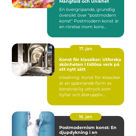
Mångfald och Unikhet
En övergripande, grundlig
översikt över "postmodern
konst" Postmodern konst är
en rörelse inom kons...
17. jan
Konst för klassiker: Utforska
skönheten i tidlösa verk på
ett nytt sätt
Inledning: Konst för klassiker
är en spännande form av
konstnärlig uttryck som
hyllar och återuppliv...
16. jan
Postmodernism konst: En
djupdykning i en