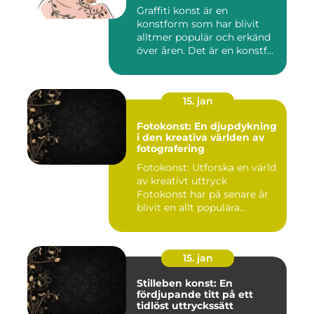
Graffiti konst är en
konstform som har blivit
alltmer populär och erkänd
över åren. Det är en konstf...
15. jan
Fotokonst: En djupdykning
i den kreativa världen av
fotografering
Fotokonst: Utforska en värld
av kreativt uttryck
Fotokonst har på senare år
blivit en allt populära...
15. jan
Stilleben konst: En
fördjupande titt på ett
tidlöst uttryckssätt