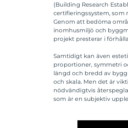
(Building Research Esta
certifieringssystem, som
Genom att bedöma områd
inomhusmiljö och byggmate
projekt presterar i förhåll
Samtidigt kan även estet
proportioner, symmetri o
längd och bredd av byggn
och skala. Men det är vik
nödvändigtvis återspeglar
som är en subjektiv upplev