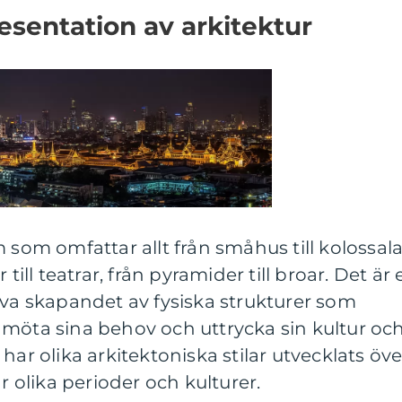
sentation av arkitektur
 som omfattar allt från småhus till kolossal
 till teatrar, från pyramider till broar. Det är 
iva skapandet av fysiska strukturer som
 möta sina behov och uttrycka sin kultur oc
har olika arkitektoniska stilar utvecklats öve
ar olika perioder och kulturer.