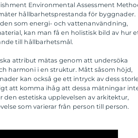
blishment Environmental Assessment Metho
 mäter hållbarhetsprestanda för byggnader.
en som energi- och vattenanvändning,
rial, kan man få en holistisk bild av hur e
ande till hållbarhetsmål.
iska attribut mätas genom att undersöka
ch harmoni i en struktur. Mått såsom höjd,
ader kan också ge ett intryck av dess storl
tigt att komma ihåg att dessa mätningar int
 den estetiska upplevelsen av arkitektur,
else som varierar från person till person.