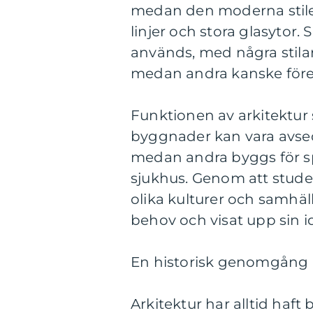
medan den moderna stilen
linjer och stora glasytor.
används, med några stila
medan andra kanske föredr
Funktionen av arkitektur sk
byggnader kan vara avsed
medan andra byggs för sp
sjukhus. Genom att studer
olika kulturer och samhäl
behov och visat upp sin ide
En historisk genomgång a
Arkitektur har alltid haft