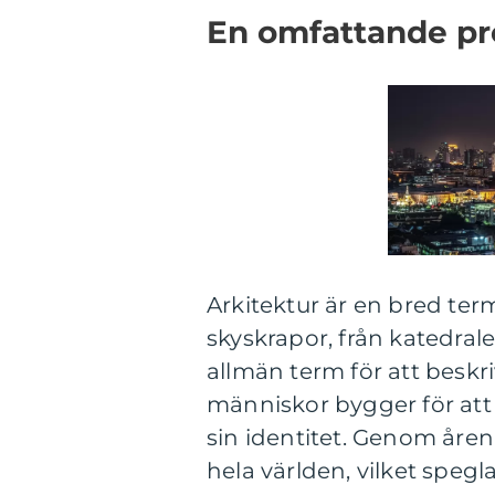
En omfattande pre
Arkitektur är en bred term
skyskrapor, från katedraler
allmän term för att beskr
människor bygger för att
sin identitet. Genom åren 
hela världen, vilket spegl