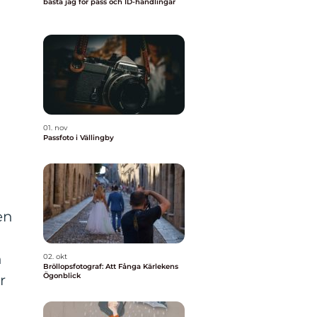
bästa jag för pass och ID-handlingar
01. nov
Passfoto i Vällingby
a
en
h
02. okt
Bröllopsfotograf: Att Fånga Kärlekens
Ögonblick
r