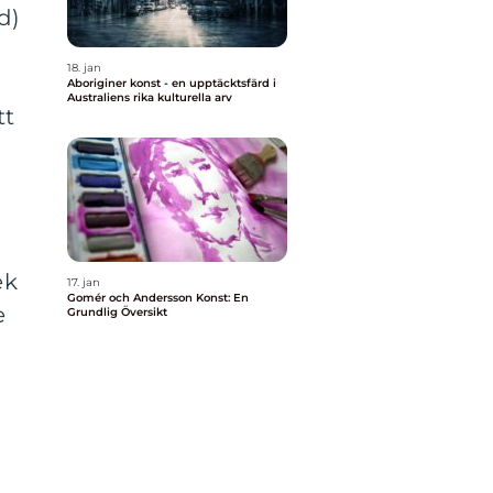
d)
18. jan
Aboriginer konst - en upptäcktsfärd i
Australiens rika kulturella arv
tt
ek
17. jan
Gomér och Andersson Konst: En
e
Grundlig Översikt