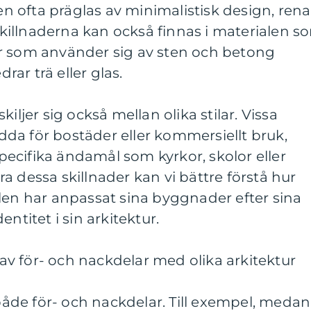
 ofta präglas av minimalistisk design, rena
 Skillnaderna kan också finnas i materialen s
r som använder sig av sten och betong
ar trä eller glas.
iljer sig också mellan olika stilar. Vissa
da för bostäder eller kommersiellt bruk,
ecifika ändamål som kyrkor, skolor eller
a dessa skillnader kan vi bättre förstå hur
len har anpassat sina byggnader efter sina
ntitet i sin arkitektur.
v för- och nackdelar med olika arkitektur
 både för- och nackdelar. Till exempel, medan