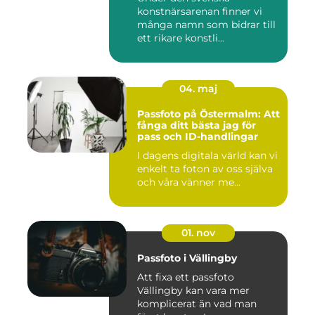
konstnärsarenan finner vi
många namn som bidrar till
ett rikare konstli...
04. maj
Passfoto på Östermalm: Att
fånga ditt bästa jag för
pass och ID-handlingar
I dagens digitala värld kan vi
enkelt ta foton av oss själva
och våra vänner me...
01. nov
Passfoto i Vällingby
Att fixa ett passfoto
Vällingby kan vara mer
komplicerat än vad man