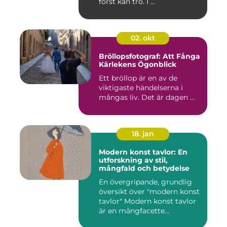
först kan tro. I ...
02. okt
Bröllopsfotograf: Att Fånga
Kärlekens Ögonblick
Ett bröllop är en av de
viktigaste händelserna i
mångas liv. Det är dagen ...
18. jan
Modern konst tavlor: En
utforskning av stil,
mångfald och betydelse
En övergripande, grundlig
översikt över "modern konst
tavlor" Modern konst tavlor
är en mångfacette...