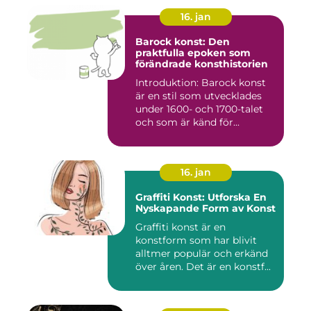
16. jan
Barock konst: Den
praktfulla epoken som
förändrade konsthistorien
Introduktion: Barock konst
är en stil som utvecklades
under 1600- och 1700-talet
och som är känd för...
16. jan
Graffiti Konst: Utforska En
Nyskapande Form av Konst
Graffiti konst är en
konstform som har blivit
alltmer populär och erkänd
över åren. Det är en konstf...