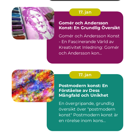
17. jan
Gomér och Andersson
Konst: En Grundlig Översikt
Gomér och Andersson Konst
- En Fascinerande Värld av
Kreativitet Inledning: Gomér
och Andersson kon...
17. jan
Postmodern konst: En
Förståelse av Dess
Mångfald och Unikhet
En övergripande, grundlig
översikt över "postmodern
konst" Postmodern konst är
en rörelse inom kons...