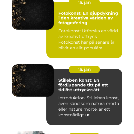
15. jan
Fotokonst: En djupdykning
i den kreativa världen av
fotografering
Fotokonst: Utforska en värld
av kreativt uttryck
Fotokonst har på senare år
blivit en allt populära...
15. jan
Stilleben konst: En
fördjupande titt på ett
tidlöst uttryckssätt
Introduktion: Stilleben konst,
även känd som natura morta
eller nature morte, är ett
konstnärligt ut...