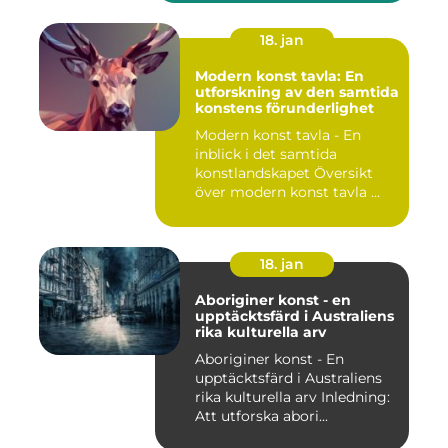
18. jan
Modern konst tavla: En
utforskning av den samtida
konstens förunderlighet
Modern konst tavla - En
inblick i det samtida
konstlandskapet Översikt
över modern konst tavla ...
18. jan
Aboriginer konst - en
upptäcktsfärd i Australiens
rika kulturella arv
Aboriginer konst - En
upptäcktsfärd i Australiens
rika kulturella arv Inledning:
Att utforska abori...