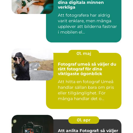
dina digitala minnen
verkliga
Att fotografera har aldrig
varit enklare, men många
upplever att bilderna fastnar
i mobilen el...
01. maj
Fotograf umeå så väljer du
rätt fotograf för dina
viktigaste ögonblick
Att hitta en fotograf Umeå
handlar sällan bara om pris
eller tillgänglighet. För
många handlar det o...
01. apr
Att anlita Fotograf: så väljer