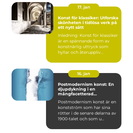
17. jan
Konst för klassiker: Utforska
skönheten i tidlösa verk på
ett nytt sätt
Inledning: Konst för klassiker
är en spännande form av
konstnärlig uttryck som
hyllar och återuppliv...
16. jan
Postmodernism konst: En
djupdykning i en
mångfacetterad
konstström
Postmodernism konst är en
konstström som har sina
rötter i de senare delarna av
1900-talet och som u...