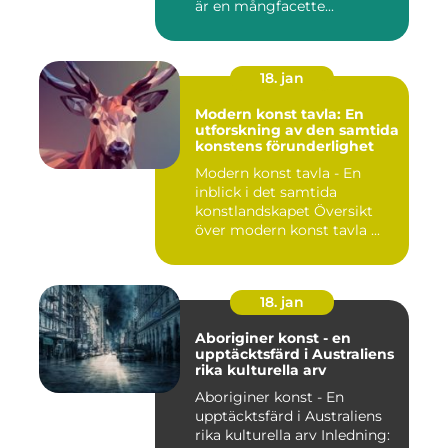
är en mångfacette...
18. jan
Modern konst tavla: En
utforskning av den samtida
konstens förunderlighet
Modern konst tavla - En
inblick i det samtida
konstlandskapet Översikt
över modern konst tavla ...
18. jan
Aboriginer konst - en
upptäcktsfärd i Australiens
rika kulturella arv
Aboriginer konst - En
upptäcktsfärd i Australiens
rika kulturella arv Inledning: