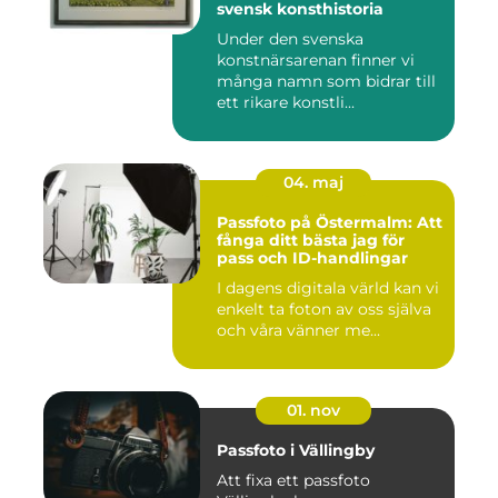
svensk konsthistoria
Under den svenska
konstnärsarenan finner vi
många namn som bidrar till
ett rikare konstli...
04. maj
Passfoto på Östermalm: Att
fånga ditt bästa jag för
pass och ID-handlingar
I dagens digitala värld kan vi
enkelt ta foton av oss själva
och våra vänner me...
01. nov
Passfoto i Vällingby
Att fixa ett passfoto