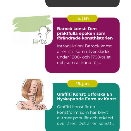
16. jan
Barock konst: Den
praktfulla epoken som
förändrade konsthistorien
Introduktion: Barock konst
är en stil som utvecklades
under 1600- och 1700-talet
och som är känd för...
16. jan
Graffiti Konst: Utforska En
Nyskapande Form av Konst
Graffiti konst är en
konstform som har blivit
alltmer populär och erkänd
över åren. Det är en konstf...