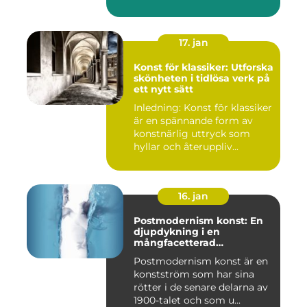
17. jan
Konst för klassiker: Utforska
skönheten i tidlösa verk på
ett nytt sätt
Inledning: Konst för klassiker
är en spännande form av
konstnärlig uttryck som
hyllar och återuppliv...
16. jan
Postmodernism konst: En
djupdykning i en
mångfacetterad
konstström
Postmodernism konst är en
konstström som har sina
rötter i de senare delarna av
1900-talet och som u...