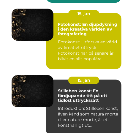
15. jan
Fotokonst: En djupdykning
i den kreativa världen av
fotografering
Fotokonst: Utforska en värld
av kreativt uttryck
Fotokonst har på senare år
blivit en allt populära...
15. jan
Stilleben konst: En
fördjupande titt på ett
tidlöst uttryckssätt
Introduktion: Stilleben konst,
även känd som natura morta
eller nature morte, är ett
konstnärligt ut...