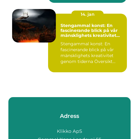
14. jan
Stengammal konst: En
fascinerande blick på vår
mänsklighets kreativitet
genom tiderna
Stengammal konst: En
fascinerande blick på vår
mänsklighets kreativitet
genom tiderna Översikt
öve...
Adress