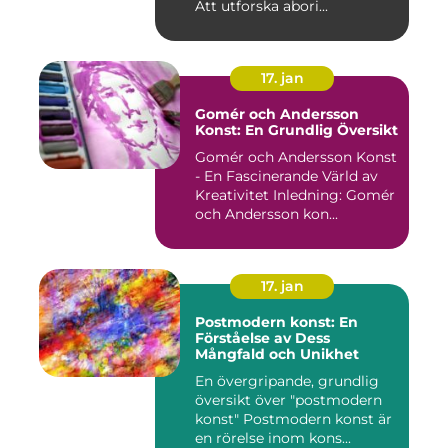
Att utforska abori...
17. jan
Gomér och Andersson
Konst: En Grundlig Översikt
Gomér och Andersson Konst
- En Fascinerande Värld av
Kreativitet Inledning: Gomér
och Andersson kon...
17. jan
Postmodern konst: En
Förståelse av Dess
Mångfald och Unikhet
En övergripande, grundlig
översikt över "postmodern
konst" Postmodern konst är
en rörelse inom kons...