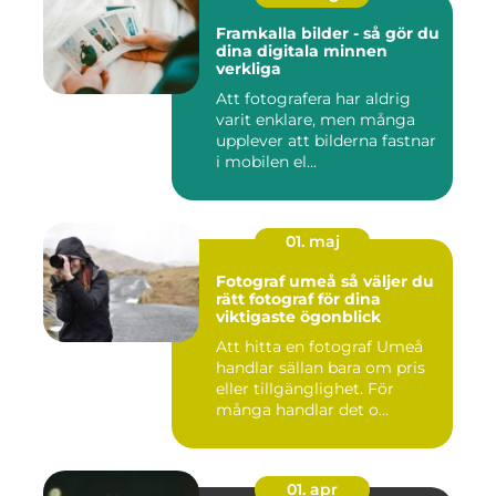
Framkalla bilder - så gör du
dina digitala minnen
verkliga
Att fotografera har aldrig
varit enklare, men många
upplever att bilderna fastnar
i mobilen el...
01. maj
Fotograf umeå så väljer du
rätt fotograf för dina
viktigaste ögonblick
Att hitta en fotograf Umeå
handlar sällan bara om pris
eller tillgänglighet. För
många handlar det o...
01. apr