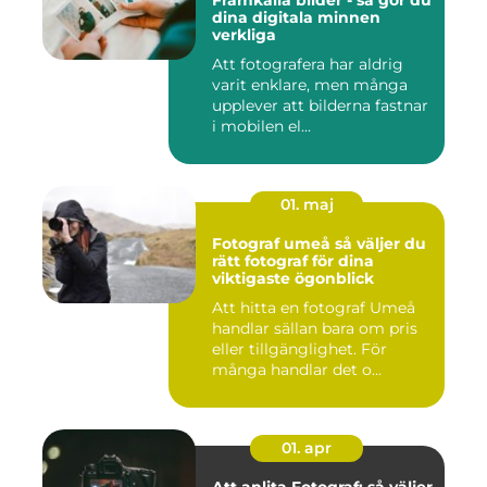
dina digitala minnen
verkliga
Att fotografera har aldrig
varit enklare, men många
upplever att bilderna fastnar
i mobilen el...
01. maj
Fotograf umeå så väljer du
rätt fotograf för dina
viktigaste ögonblick
Att hitta en fotograf Umeå
handlar sällan bara om pris
eller tillgänglighet. För
många handlar det o...
01. apr
Att anlita Fotograf: så väljer