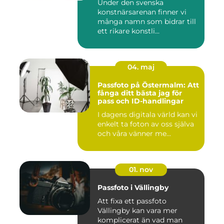
Under den svenska
konstnärsarenan finner vi
många namn som bidrar till
ett rikare konstli...
04. maj
Passfoto på Östermalm: Att
fånga ditt bästa jag för
pass och ID-handlingar
I dagens digitala värld kan vi
enkelt ta foton av oss själva
och våra vänner me...
01. nov
Passfoto i Vällingby
Att fixa ett passfoto
Vällingby kan vara mer
komplicerat än vad man