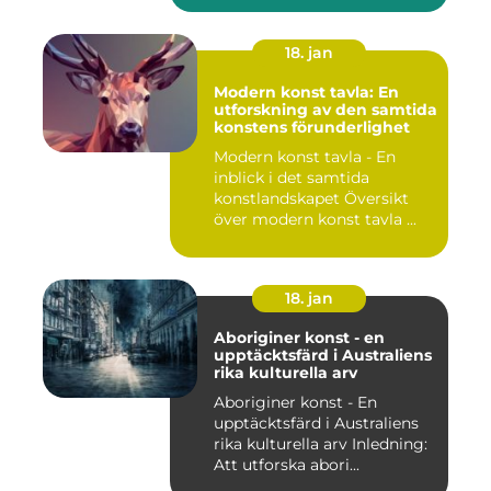
18. jan
Modern konst tavla: En
utforskning av den samtida
konstens förunderlighet
Modern konst tavla - En
inblick i det samtida
konstlandskapet Översikt
över modern konst tavla ...
18. jan
Aboriginer konst - en
upptäcktsfärd i Australiens
rika kulturella arv
Aboriginer konst - En
upptäcktsfärd i Australiens
rika kulturella arv Inledning:
Att utforska abori...