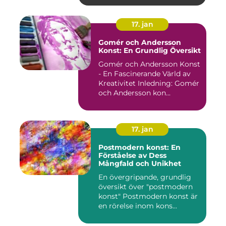
17. jan
Gomér och Andersson
Konst: En Grundlig Översikt
Gomér och Andersson Konst
- En Fascinerande Värld av
Kreativitet Inledning: Gomér
och Andersson kon...
17. jan
Postmodern konst: En
Förståelse av Dess
Mångfald och Unikhet
En övergripande, grundlig
översikt över "postmodern
konst" Postmodern konst är
en rörelse inom kons...