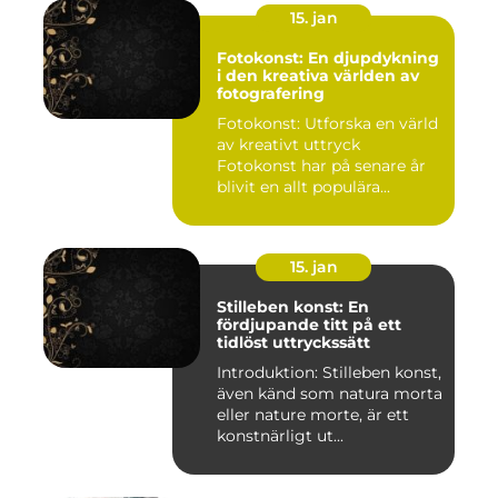
15. jan
Fotokonst: En djupdykning
i den kreativa världen av
fotografering
Fotokonst: Utforska en värld
av kreativt uttryck
Fotokonst har på senare år
blivit en allt populära...
15. jan
Stilleben konst: En
fördjupande titt på ett
tidlöst uttryckssätt
Introduktion: Stilleben konst,
även känd som natura morta
eller nature morte, är ett
konstnärligt ut...