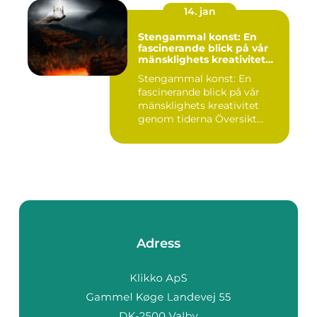
14. jan
Stengammal konst: En
fascinerande blick på vår
mänsklighets kreativitet
genom tiderna
Stengammal konst: En
fascinerande blick på vår
mänsklighets kreativitet
genom tiderna Översikt
öve...
Adress