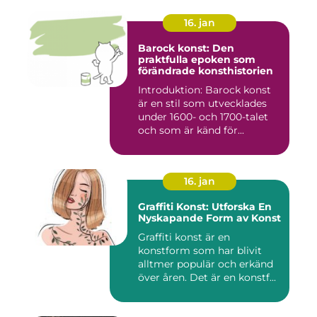
16. jan
Barock konst: Den
praktfulla epoken som
förändrade konsthistorien
Introduktion: Barock konst
är en stil som utvecklades
under 1600- och 1700-talet
och som är känd för...
16. jan
Graffiti Konst: Utforska En
Nyskapande Form av Konst
Graffiti konst är en
konstform som har blivit
alltmer populär och erkänd
över åren. Det är en konstf...