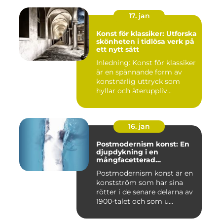
17. jan
Konst för klassiker: Utforska
skönheten i tidlösa verk på
ett nytt sätt
Inledning: Konst för klassiker
är en spännande form av
konstnärlig uttryck som
hyllar och återuppliv...
16. jan
Postmodernism konst: En
djupdykning i en
mångfacetterad
konstström
Postmodernism konst är en
konstström som har sina
rötter i de senare delarna av
1900-talet och som u...