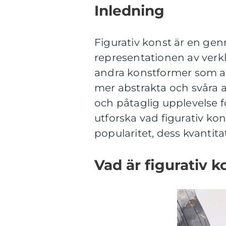
Inledning
Figurativ konst är en ge
representationen av verkl
andra konstformer som ab
mer abstrakta och svåra at
och påtaglig upplevelse f
utforska vad figurativ kons
popularitet, dess kvantita
Vad är figurativ k