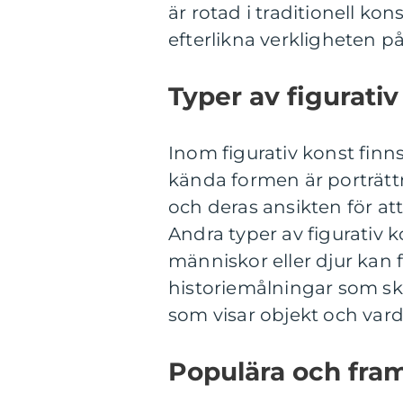
är rotad i traditionell kon
efterlikna verkligheten på 
Typer av figurativ
Inom figurativ konst finn
kända formen är porträtt
och deras ansikten för at
Andra typer av figurativ 
människor eller djur ka
historiemålningar som skil
som visar objekt och vard
Populära och fram