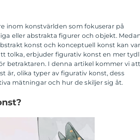
nre inom konstvärlden som fokuserar på
iga eller abstrakta figurer och objekt. Meda
strakt konst och konceptuell konst kan va
t tolka, erbjuder figurativ konst en mer tydl
ör betraktaren. I denna artikel kommer vi at
t är, olika typer av figurativ konst, dess
tiva mätningar och hur de skiljer sig åt.
onst?