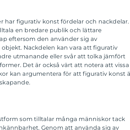
har figurativ konst fördelar och nackdelar.
illtala en bredare publik och lättare
p eftersom den använder sig av
objekt. Nackdelen kan vara att figurativ
dre utmanande eller svår att tolka jämfört
rmer. Det är också värt att notera att vissa
or kan argumentera för att figurativ konst ä
yskapande.
nstform som tilltalar många människor tack
genkännbarhet. Genom att använda sig av