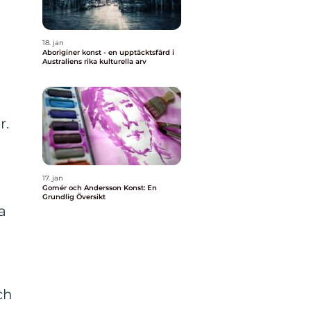
18. jan
Aboriginer konst - en upptäcktsfärd i
Australiens rika kulturella arv
r.
17. jan
Gomér och Andersson Konst: En
Grundlig Översikt
a
ch