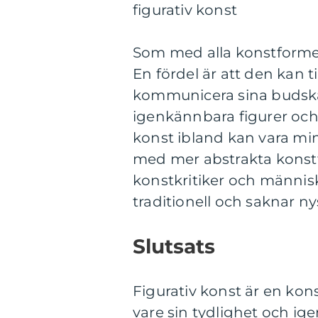
figurativ konst
Som med alla konstformer 
En fördel är att den kan t
kommunicera sina budska
igenkännbara figurer och 
konst ibland kan vara min
med mer abstrakta konstfo
konstkritiker och människ
traditionell och saknar n
Slutsats
Figurativ konst är en ko
vare sin tydlighet och i