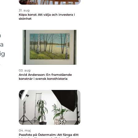
31. aug
Köpa konst: Att välja och investera i
skönhet
n
ra
ig
t
03. aug
Arvid Andersson: En framstående
konstnär i svensk konsthistoria
04. maj
Passfoto på Östermalm: Att fånga ditt