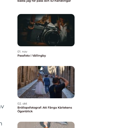
bästa jag för pass och ID-handlingar
01. nov
Passfoto i Vällingby
02. okt
av
Bröllopsfotograf: Att Fånga Kärlekens
Ögonblick
m