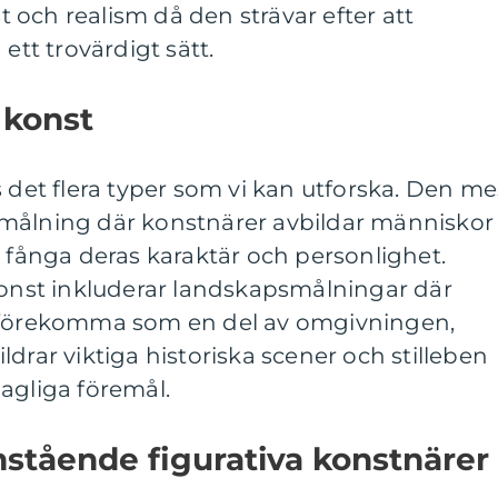
st och realism då den strävar efter att
ett trovärdigt sätt.
 konst
s det flera typer som vi kan utforska. Den me
målning där konstnärer avbildar människor
t fånga deras karaktär och personlighet.
konst inkluderar landskapsmålningar där
n förekomma som en del av omgivningen,
drar viktiga historiska scener och stilleben
agliga föremål.
stående figurativa konstnärer