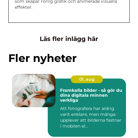
som skapar rörlig grafik och animerade visuella
effekter.
Läs fler inlägg här
Fler nyheter
01. aug
Framkalla bilder - så gör du
dina digitala minnen
verkliga
Att fotografera har aldrig
varit enklare, men många
upplever att bilderna fastnar
i mobilen el...