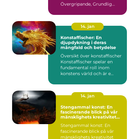
Övergripande, Grundlig
Översikt över...
14. jan
Konstaffischer: En
djupdykning i deras
mångfald och betydelse
Översikt över konstaffischer
Konstaffischer spelar en
fundamental roll inom
konstens värld och är e...
14. jan
Stengammal konst: En
fascinerande blick på vår
mänsklighets kreativitet
genom tiderna
Stengammal konst: En
fascinerande blick på vår
mänsklighets kreativitet