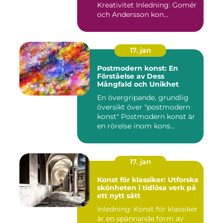
Kreativitet Inledning: Gomér
och Andersson kon...
17. jan
Postmodern konst: En
Förståelse av Dess
Mångfald och Unikhet
En övergripande, grundlig
översikt över "postmodern
konst" Postmodern konst är
en rörelse inom kons...
17. jan
Konst för klassiker: Utforska
skönheten i tidlösa verk på
ett nytt sätt
Inledning: Konst för klassiker
är en spännande form av