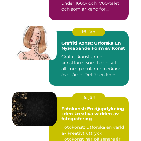
under 1600- och 1700-talet
och som är känd för...
16. jan
Graffiti Konst: Utforska En
Nyskapande Form av Konst
Graffiti konst är en
konstform som har blivit
alltmer populär och erkänd
över åren. Det är en konstf...
15. jan
Fotokonst: En djupdykning
i den kreativa världen av
fotografering
Fotokonst: Utforska en värld
av kreativt uttryck
Fotokonst har på senare år