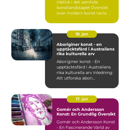
inblick i det samtida
konstlandskapet Översikt
över modern konst tavla ...
18. jan
Aboriginer konst - en
upptäcktsfärd i Australiens
rika kulturella arv
Aboriginer konst - En
upptäcktsfärd i Australiens
rika kulturella arv Inledning:
Att utforska abori...
17. jan
Gomér och Andersson
Konst: En Grundlig Översikt
Gomér och Andersson Konst
- En Fascinerande Värld av