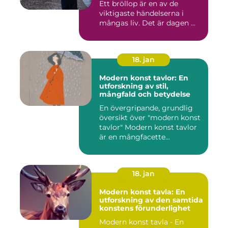
Ett bröllop är en av de
viktigaste händelserna i
mångas liv. Det är dagen ...
18. jan
Modern konst tavlor: En
utforskning av stil,
mångfald och betydelse
En övergripande, grundlig
översikt över "modern konst
tavlor" Modern konst tavlor
är en mångfacette...
18. jan
Modern konst tavla: En
utforskning av den samtida
konstens förunderlighet
Modern konst tavla - En