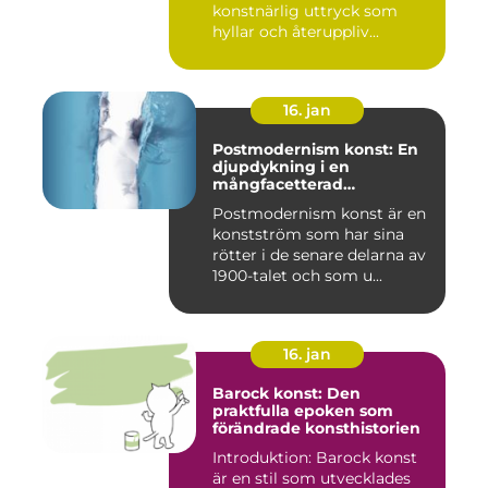
konstnärlig uttryck som
hyllar och återuppliv...
16. jan
Postmodernism konst: En
djupdykning i en
mångfacetterad
konstström
Postmodernism konst är en
konstström som har sina
rötter i de senare delarna av
1900-talet och som u...
16. jan
Barock konst: Den
praktfulla epoken som
förändrade konsthistorien
Introduktion: Barock konst
är en stil som utvecklades