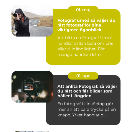
01. maj
Fotograf umeå så väljer du
rätt fotograf för dina
viktigaste ögonblick
Att hitta en fotograf Umeå
handlar sällan bara om pris
eller tillgänglighet. För
många handlar det o...
01. apr
Att anlita Fotograf: så väljer
du rätt och får bilder som
håller i längden
En fotograf i Linköping gör
mer än att bara trycka på en
knapp. Yrket handlar o...