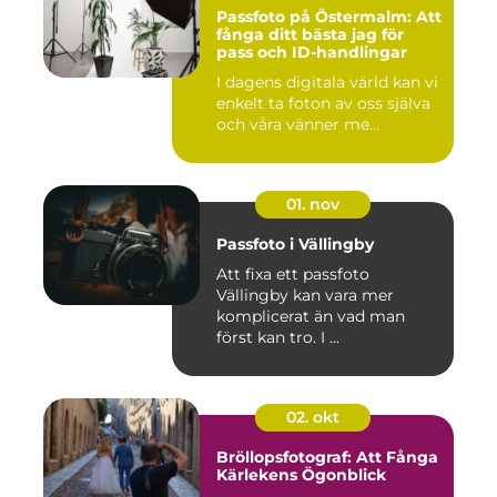
Passfoto på Östermalm: Att
fånga ditt bästa jag för
pass och ID-handlingar
I dagens digitala värld kan vi
enkelt ta foton av oss själva
och våra vänner me...
01. nov
Passfoto i Vällingby
Att fixa ett passfoto
Vällingby kan vara mer
komplicerat än vad man
först kan tro. I ...
02. okt
Bröllopsfotograf: Att Fånga
Kärlekens Ögonblick