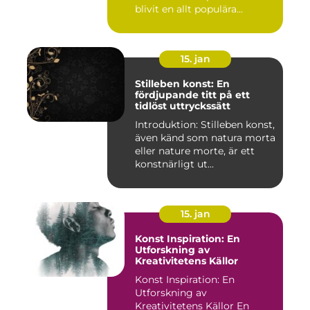
blivit en allt populära...
15. jan
Stilleben konst: En
fördjupande titt på ett
tidlöst uttryckssätt
Introduktion: Stilleben konst,
även känd som natura morta
eller nature morte, är ett
konstnärligt ut...
15. jan
Konst Inspiration: En
Utforskning av
Kreativitetens Källor
Konst Inspiration: En
Utforskning av
Kreativitetens Källor En