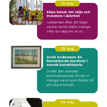
31. aug
Köpa konst: Att välja och
investera i skönhet
I sökandet efter att köpa
vacker konst ställs många
inför en labyrint av m...
03. aug
Arvid Andersson: En
framstående konstnär i
svensk konsthistoria
Under den svenska
konstnärsarenan finner vi
många namn som bidrar till
ett rikare konstli...
04. maj