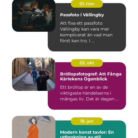
01. nov
Passfoto i Vällingby
Att fixa ett passfoto
Vällingby kan vara mer
komplicerat än vad man
först kan tro. I ...
02. okt
Bröllopsfotograf: Att Fånga
Kärlekens Ögonblick
Ett bröllop är en av de
viktigaste händelserna i
mångas liv. Det är dagen ...
18. jan
Modern konst tavlor: En
utforskning av stil,