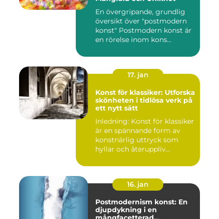
En övergripande, grundlig
översikt över "postmodern
konst" Postmodern konst är
en rörelse inom kons...
17. jan
Konst för klassiker: Utforska
skönheten i tidlösa verk på
ett nytt sätt
Inledning: Konst för klassiker
är en spännande form av
konstnärlig uttryck som
hyllar och återuppliv...
16. jan
Postmodernism konst: En
djupdykning i en
mångfacetterad