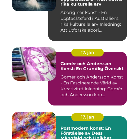
rika kulturella arv
Aboriginer konst - En
upptäcktsfärd i Australiens
rika kulturella arv Inledning:
Att utforska abori...
17. jan
Gomér och Andersson
Konst: En Grundlig Översikt
Gomér och Andersson Konst
- En Fascinerande Värld av
Kreativitet Inledning: Gomér
och Andersson kon...
17. jan
Postmodern konst: En
Förståelse av Dess
Mångfald och Unikhet