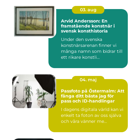
03. aug
Arvid Andersson: En
framstående konstnär i
svensk konsthistoria
Under den svenska
konstnärsarenan finner vi
många namn som bidrar till
ett rikare konstli...
04. maj
Passfoto på Östermalm: Att
fånga ditt bästa jag för
pass och ID-handlingar
I dagens digitala värld kan vi
enkelt ta foton av oss själva
och våra vänner me...