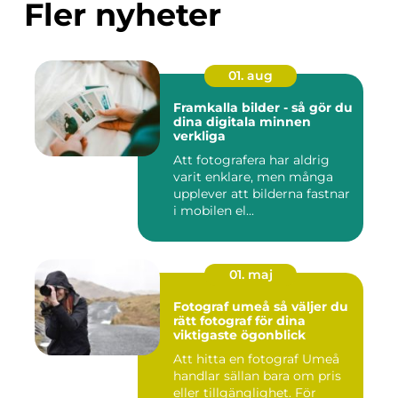
Fler nyheter
01. aug
Framkalla bilder - så gör du
dina digitala minnen
verkliga
Att fotografera har aldrig
varit enklare, men många
upplever att bilderna fastnar
i mobilen el...
01. maj
Fotograf umeå så väljer du
rätt fotograf för dina
viktigaste ögonblick
Att hitta en fotograf Umeå
handlar sällan bara om pris
eller tillgänglighet. För