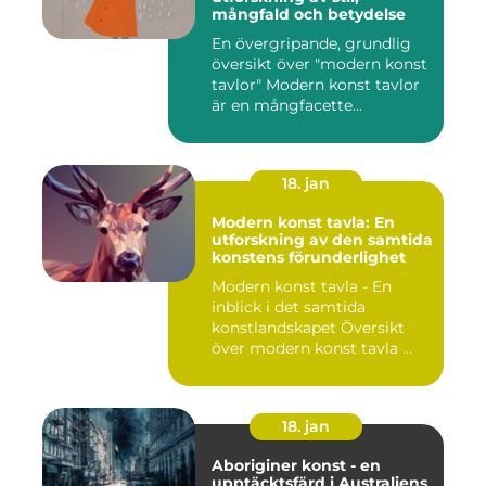
mångfald och betydelse
En övergripande, grundlig
översikt över "modern konst
tavlor" Modern konst tavlor
är en mångfacette...
18. jan
Modern konst tavla: En
utforskning av den samtida
konstens förunderlighet
Modern konst tavla - En
inblick i det samtida
konstlandskapet Översikt
över modern konst tavla ...
18. jan
Aboriginer konst - en
upptäcktsfärd i Australiens