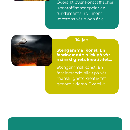
Översikt över konstaffischer
Konstaffischer spelar en
fundamental roll inom
konstens värld och är e...
14. jan
Stengammal konst: En
fascinerande blick på vår
mänsklighets kreativitet
genom tiderna
Stengammal konst: En
fascinerande blick på vår
mänsklighets kreativitet
genom tiderna Översikt
öve...