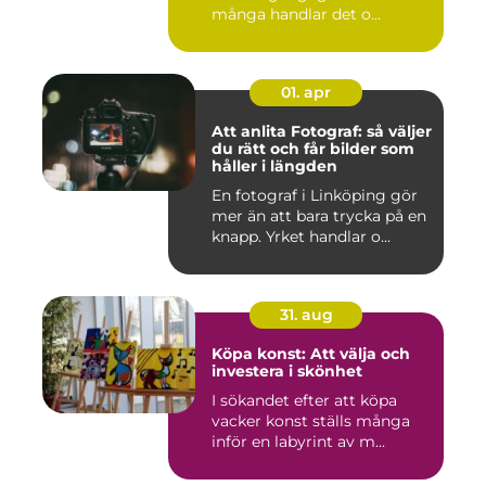
många handlar det o...
01. apr
Att anlita Fotograf: så väljer
du rätt och får bilder som
håller i längden
En fotograf i Linköping gör
mer än att bara trycka på en
knapp. Yrket handlar o...
31. aug
Köpa konst: Att välja och
investera i skönhet
I sökandet efter att köpa
vacker konst ställs många
inför en labyrint av m...