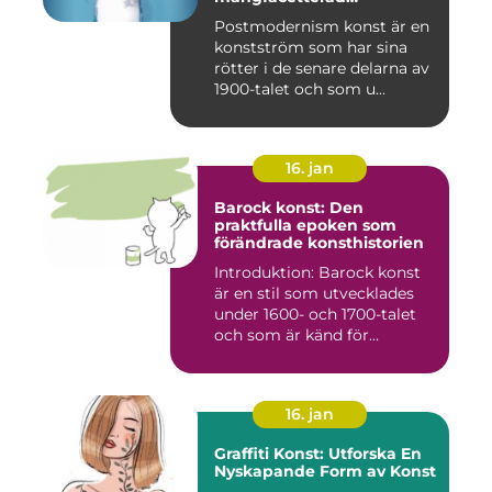
konstström
Postmodernism konst är en
konstström som har sina
rötter i de senare delarna av
1900-talet och som u...
16. jan
Barock konst: Den
praktfulla epoken som
förändrade konsthistorien
Introduktion: Barock konst
är en stil som utvecklades
under 1600- och 1700-talet
och som är känd för...
16. jan
Graffiti Konst: Utforska En
Nyskapande Form av Konst