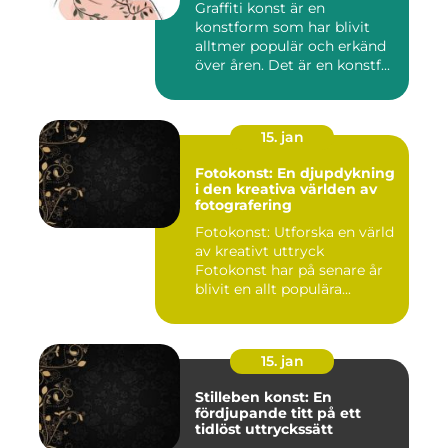
Graffiti konst är en
konstform som har blivit
alltmer populär och erkänd
över åren. Det är en konstf...
15. jan
Fotokonst: En djupdykning
i den kreativa världen av
fotografering
Fotokonst: Utforska en värld
av kreativt uttryck
Fotokonst har på senare år
blivit en allt populära...
15. jan
Stilleben konst: En
fördjupande titt på ett
tidlöst uttryckssätt