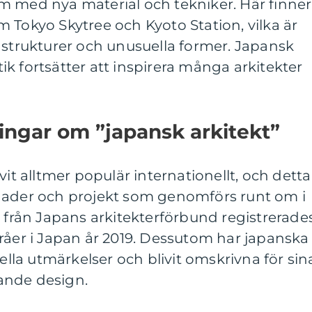
m med nya material och tekniker. Här finner
 Tokyo Skytree och Kyoto Station, vilka är
 strukturer och unusuella former. Japansk
k fortsätter att inspirera många arkitekter
ingar om ”japansk arkitekt”
vit alltmer populär internationellt, och detta
nader och projekt som genomförs runt om i
t från Japans arkitekterförbund registrerade
råer i Japan år 2019. Dessutom har japanska
nella utmärkelser och blivit omskrivna för sin
ande design.