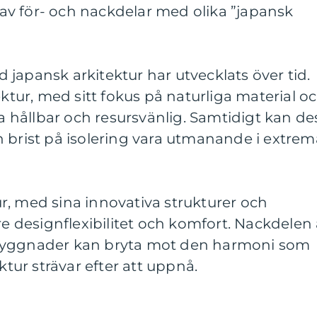
v för- och nackdelar med olika ”japansk
japansk arkitektur har utvecklats över tid.
ektur, med sitt fokus på naturliga material o
ra hållbar och resursvänlig. Samtidigt kan de
 brist på isolering vara utmanande i extrem
r, med sina innovativa strukturer och
re designflexibilitet och komfort. Nackdelen 
byggnader kan bryta mot den harmoni som
ktur strävar efter att uppnå.