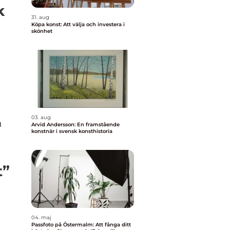
k
31. aug
Köpa konst: Att välja och investera i
skönhet
03. aug
n
Arvid Andersson: En framstående
konstnär i svensk konsthistoria
t”
04. maj
Passfoto på Östermalm: Att fånga ditt