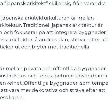
 ”japansk arkitekt” skiljer sig från varandra
 japanska arkitekturkulturen är mellan
kitektur. Traditionell japansk arkitektur är
en och fokuserar på att integrera byggnader 
 arkitektur, å andra sidan, strävar efter at
ticker ut och bryter mot traditionella
n är mellan privata och offentliga byggnader.
bostadshus och tehus, betonar användning
h enkelhet. Offentliga byggnader, som tempe
t vara mer dekorativa och sträva efter att
besökaren.