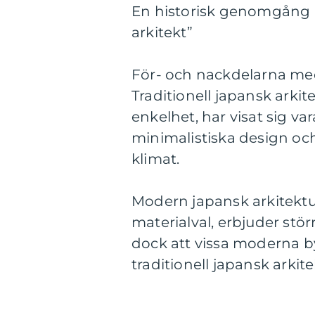
En historisk genomgång a
arkitekt”
För- och nackdelarna med 
Traditionell japansk arkit
enkelhet, har visat sig va
minimalistiska design och
klimat.
Modern japansk arkitektu
materialval, erbjuder stör
dock att vissa moderna 
traditionell japansk arkite