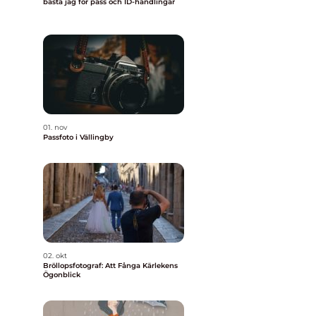
bästa jag för pass och ID-handlingar
01. nov
Passfoto i Vällingby
02. okt
Bröllopsfotograf: Att Fånga Kärlekens
Ögonblick