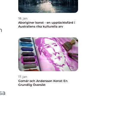
18. jan
Aboriginer konst - en upptäcktsfärd i
Australiens rika kulturella arv
h
17. jan
Gomér och Andersson Konst: En
Grundlig Översikt
sa