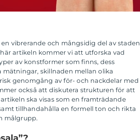
 en vibrerande och mångsidig del av staden
 här artikeln kommer vi att utforska vad
 typer av konstformer som finns, dess
ka mätningar, skillnaden mellan olika
orisk genomgång av för- och nackdelar med
mer också att diskutera strukturen för att
 artikeln ska visas som en framträdande
samt tillhandahålla en formell ton och rikta
om målgrupp.
sala”?