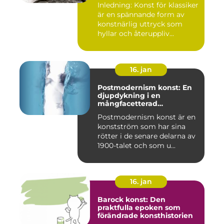
Inledning: Konst för klassiker
är en spännande form av
konstnärlig uttryck som
hyllar och återuppliv...
16. jan
Postmodernism konst: En
djupdykning i en
mångfacetterad
konstström
Postmodernism konst är en
konstström som har sina
rötter i de senare delarna av
1900-talet och som u...
16. jan
Barock konst: Den
praktfulla epoken som
förändrade konsthistorien