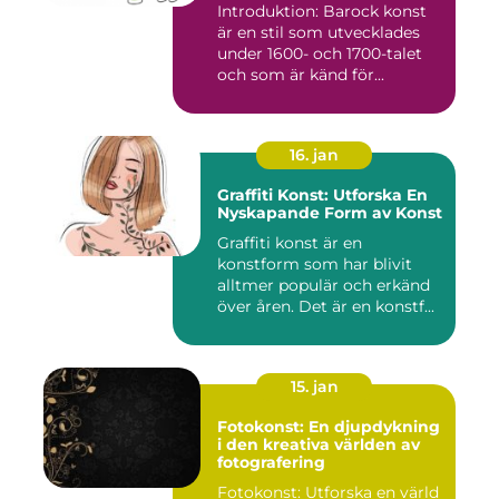
Introduktion: Barock konst
är en stil som utvecklades
under 1600- och 1700-talet
och som är känd för...
16. jan
Graffiti Konst: Utforska En
Nyskapande Form av Konst
Graffiti konst är en
konstform som har blivit
alltmer populär och erkänd
över åren. Det är en konstf...
15. jan
Fotokonst: En djupdykning
i den kreativa världen av
fotografering
Fotokonst: Utforska en värld