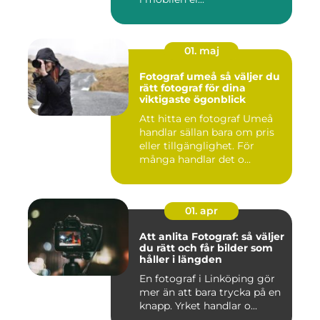
01. maj
Fotograf umeå så väljer du
rätt fotograf för dina
viktigaste ögonblick
Att hitta en fotograf Umeå
handlar sällan bara om pris
eller tillgänglighet. För
många handlar det o...
01. apr
Att anlita Fotograf: så väljer
du rätt och får bilder som
håller i längden
En fotograf i Linköping gör
mer än att bara trycka på en
knapp. Yrket handlar o...