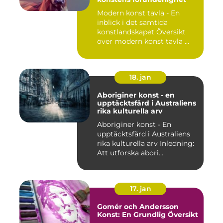
Modern konst tavla - En
inblick i det samtida
konstlandskapet Översikt
över modern konst tavla ...
18. jan
Aboriginer konst - en
upptäcktsfärd i Australiens
rika kulturella arv
Aboriginer konst - En
upptäcktsfärd i Australiens
rika kulturella arv Inledning:
Att utforska abori...
17. jan
Gomér och Andersson
Konst: En Grundlig Översikt