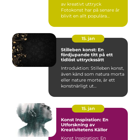
av kreativt uttryck
Fotokonst har på senare år
blivit en allt populära...
15. jan
Stilleben konst: En
fördjupande titt på ett
tidlöst uttryckssätt
Introduktion: Stilleben konst,
även känd som natura morta
eller nature morte, är ett
konstnärligt ut...
15. jan
Konst Inspiration: En
Utforskning av
Kreativitetens Källor
Konst Inspiration: En