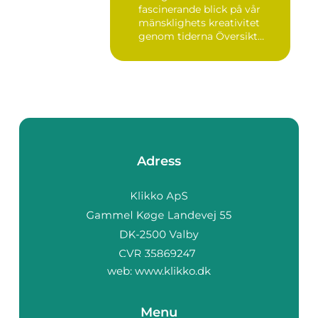
fascinerande blick på vår
mänsklighets kreativitet
genom tiderna Översikt
öve...
Adress
web:
www.klikko.dk
Menu