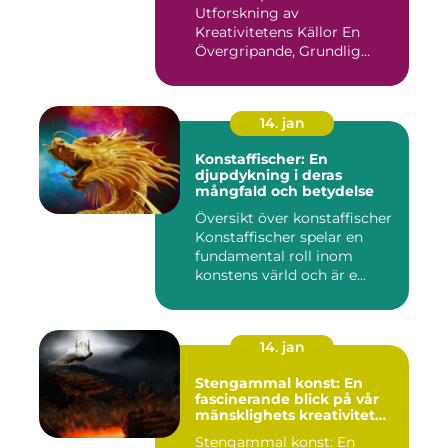
Utforskning av
Kreativitetens Källor En
Övergripande, Grundlig
Översikt över...
14. jan
Konstaffischer: En
djupdykning i deras
mångfald och betydelse
Översikt över konstaffischer
Konstaffischer spelar en
fundamental roll inom
konstens värld och är e...
14. jan
Stengammal konst: En
fascinerande blick på vår
mänsklighets kreativitet
genom tiderna
Stengammal konst: En