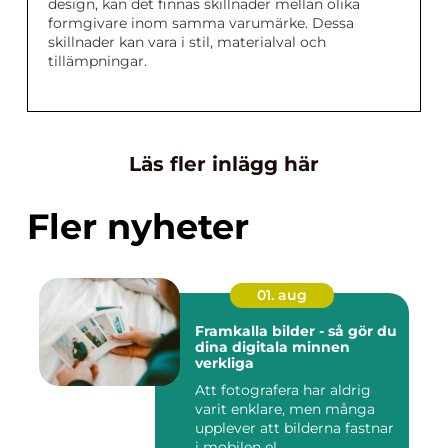
design, kan det finnas skillnader mellan olika
formgivare inom samma varumärke. Dessa
skillnader kan vara i stil, materialval och
tillämpningar.
Läs fler inlägg här
Fler nyheter
01. aug
Framkalla bilder - så gör du
dina digitala minnen
verkliga
Att fotografera har aldrig
varit enklare, men många
upplever att bilderna fastnar
i mobilen el...