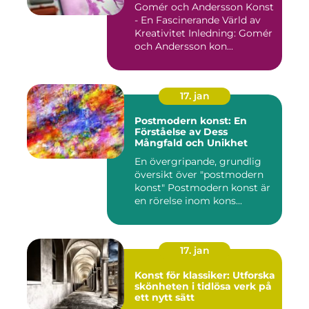
Gomér och Andersson Konst
- En Fascinerande Värld av
Kreativitet Inledning: Gomér
och Andersson kon...
17. jan
Postmodern konst: En
Förståelse av Dess
Mångfald och Unikhet
En övergripande, grundlig
översikt över "postmodern
konst" Postmodern konst är
en rörelse inom kons...
17. jan
Konst för klassiker: Utforska
skönheten i tidlösa verk på
ett nytt sätt