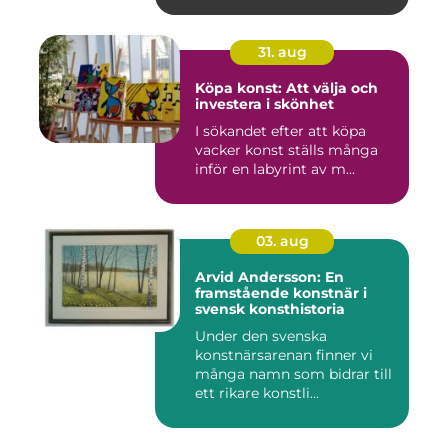
31. aug
Köpa konst: Att välja och
investera i skönhet
I sökandet efter att köpa
vacker konst ställs många
inför en labyrint av m...
03. aug
Arvid Andersson: En
framstående konstnär i
svensk konsthistoria
Under den svenska
konstnärsarenan finner vi
många namn som bidrar till
ett rikare konstli...