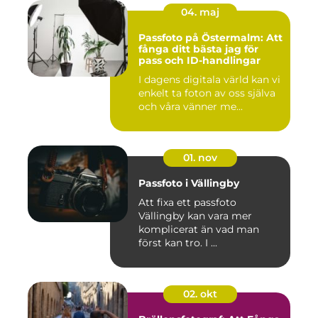
04. maj
Passfoto på Östermalm: Att
fånga ditt bästa jag för
pass och ID-handlingar
I dagens digitala värld kan vi
enkelt ta foton av oss själva
och våra vänner me...
01. nov
Passfoto i Vällingby
Att fixa ett passfoto
Vällingby kan vara mer
komplicerat än vad man
först kan tro. I ...
02. okt