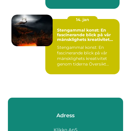
14. jan
Stengammal konst: En
fascinerande blick på vår
mänsklighets kreativitet
genom tiderna
Stengammal konst: En
fascinerande blick på vår
mänsklighets kreativitet
genom tiderna Översikt
öve...
Adress