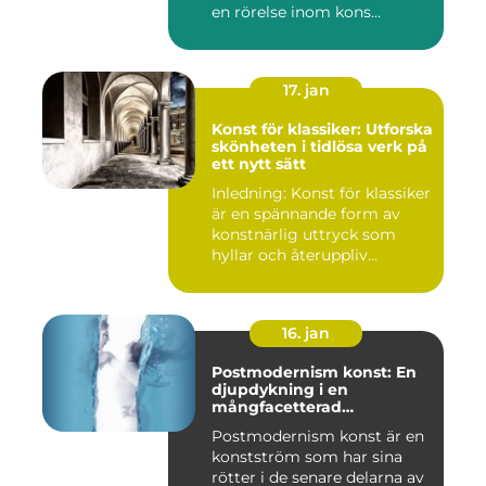
en rörelse inom kons...
17. jan
Konst för klassiker: Utforska
skönheten i tidlösa verk på
ett nytt sätt
Inledning: Konst för klassiker
är en spännande form av
konstnärlig uttryck som
hyllar och återuppliv...
16. jan
Postmodernism konst: En
djupdykning i en
mångfacetterad
konstström
Postmodernism konst är en
konstström som har sina
rötter i de senare delarna av