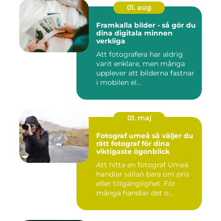
01. aug
Framkalla bilder - så gör du
dina digitala minnen
verkliga
Att fotografera har aldrig
varit enklare, men många
upplever att bilderna fastnar
i mobilen el...
01. maj
Fotograf umeå så väljer du
rätt fotograf för dina
viktigaste ögonblick
Att hitta en fotograf Umeå
handlar sällan bara om pris
eller tillgänglighet. För
många handlar det o...