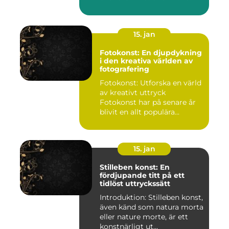
15. jan
Fotokonst: En djupdykning
i den kreativa världen av
fotografering
Fotokonst: Utforska en värld
av kreativt uttryck
Fotokonst har på senare år
blivit en allt populära...
15. jan
Stilleben konst: En
fördjupande titt på ett
tidlöst uttryckssätt
Introduktion: Stilleben konst,
även känd som natura morta
eller nature morte, är ett
konstnärligt ut...