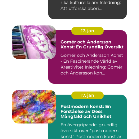
rika kulturella arv Inledning:
Att utforska abori...
17. jan
Gomér och Andersson
Konst: En Grundlig Översikt
Gomér och Andersson Konst
- En Fascinerande Värld av
Kreativitet Inledning: Gomér
och Andersson kon...
17. jan
Postmodern konst: En
Förståelse av Dess
Mångfald och Unikhet
En övergripande, grundlig
översikt över "postmodern
konst" Postmodern konst är