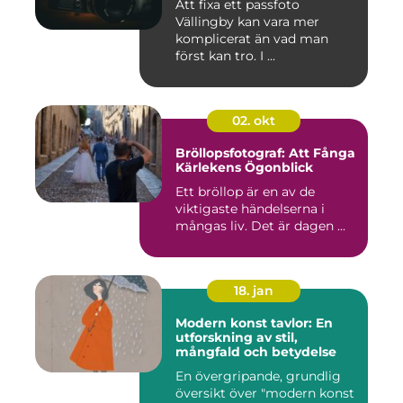
Att fixa ett passfoto
Vällingby kan vara mer
komplicerat än vad man
först kan tro. I ...
02. okt
Bröllopsfotograf: Att Fånga
Kärlekens Ögonblick
Ett bröllop är en av de
viktigaste händelserna i
mångas liv. Det är dagen ...
18. jan
Modern konst tavlor: En
utforskning av stil,
mångfald och betydelse
En övergripande, grundlig
översikt över "modern konst