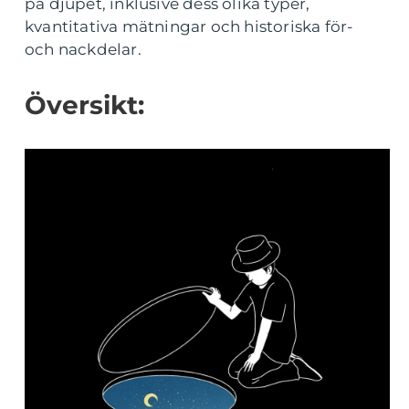
på djupet, inklusive dess olika typer,
kvantitativa mätningar och historiska för-
och nackdelar.
Översikt: