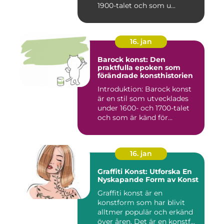
1900-talet och som u...
16. jan
Barock konst: Den
praktfulla epoken som
förändrade konsthistorien
Introduktion: Barock konst
är en stil som utvecklades
under 1600- och 1700-talet
och som är känd för...
16. jan
Graffiti Konst: Utforska En
Nyskapande Form av Konst
Graffiti konst är en
konstform som har blivit
alltmer populär och erkänd
över åren. Det är en konstf...