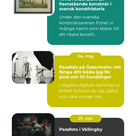
framstående konstnär i
svensk konsthistoria
Under den svenska
konstnärsarenan finner vi
många namn som bidrar till
ett rikare konstli...
04. maj
Passfoto på Östermalm: Att
fånga ditt bästa jag för
pass och ID-handlingar
I dagens digitala värld kan vi
enkelt ta foton av oss själva
och våra vänner me...
01. nov
Passfoto i Vällingby