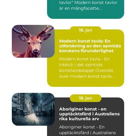
tavlor" Modern konst tavlor
är en mångfacette...
18. jan
Modern konst tavla: En
utforskning av den samtida
konstens förunderlighet
Modern konst tavla - En
inblick i det samtida
konstlandskapet Översikt
över modern konst tavla ...
18. jan
Aboriginer konst - en
upptäcktsfärd i Australiens
rika kulturella arv
Aboriginer konst - En
upptäcktsfärd i Australiens