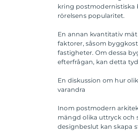
kring postmodernistiska 
rörelsens popularitet.
En annan kvantitativ mät
faktorer, såsom byggkos
fastigheter. Om dessa b
efterfrågan, kan detta t
En diskussion om hur olik
varandra
Inom postmodern arkitekt
mängd olika uttryck och st
designbeslut kan skapa st