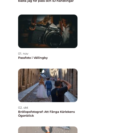
bästa jag för pass och ID-handlingar
01. nov
Passfoto i Vällingby
02. okt
Bröllopsfotograf: Att Fånga Kärlekens
Ögonblick