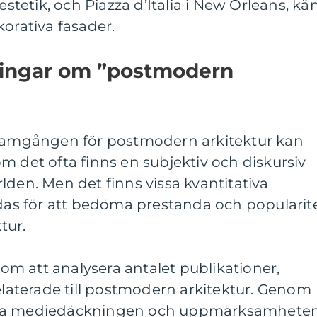
 estetik, och Piazza d’Italia i New Orleans, kä
korativa fasader.
ningar om ”postmodern
framgången för postmodern arkitektur kan
m det ofta finns en subjektiv och diskursiv
lden. Men det finns vissa kvantitativa
s för att bedöma prestanda och popularit
tur.
m att analysera antalet publikationer,
relaterade till postmodern arkitektur. Genom
ala mediedäckningen och uppmärksamhete