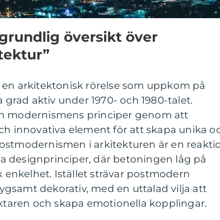
grundlig översikt över
tektur”
 en arkitektonisk rörelse som uppkom på
a grad aktiv under 1970- och 1980-talet.
en modernismens principer genom att
ch innovativa element för att skapa unika o
ostmodernismen i arkitekturen är en reakti
 designprinciper, där betoningen låg på
k enkelhet. Istället strävar postmodern
blygsamt dekorativ, med en uttalad vilja att
aren och skapa emotionella kopplingar.