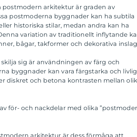
 postmodern arkitektur är graden av
 Vissa postmoderna byggnader kan ha subtila
 eller historiska stilar, medan andra kan ha
enna variation av traditionellt inflytande k
onner, bågar, takformer och dekorativa inslag
skilja sig är användningen av färg och
na byggnader kan vara färgstarka och livlig
 diskret och betona kontrasten mellan oli
av för- och nackdelar med olika ”postmode
tmodern arkitektur är dess förmåga att