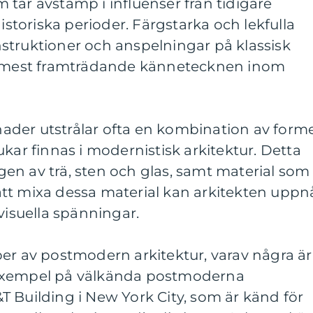
tar avstamp i influenser från tidigare
historiska perioder. Färgstarka och lekfulla
struktioner och anspelningar på klassisk
de mest framträdande kännetecknen inom
der utstrålar ofta en kombination av form
kar finnas i modernistisk arkitektur. Detta
en av trä, sten och glas, samt material som
tt mixa dessa material kan arkitekten uppn
visuella spänningar.
er av postmodern arkitektur, varav några är
Exempel på välkända postmoderna
 Building i New York City, som är känd för