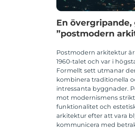
En övergripande, 
”postmodern arki
Postmodern arkitektur är
1960-talet och var i högst
Formellt sett utmanar d
kombinera traditionella o
intressanta byggnader. P
mot modernismens strikta
funktionalitet och estetis
arkitektur efter att vara 
kommunicera med betrakt