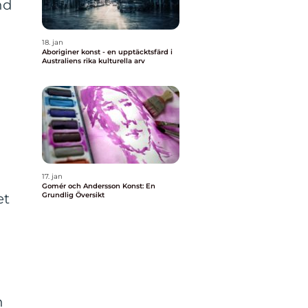
nd
18. jan
Aboriginer konst - en upptäcktsfärd i
Australiens rika kulturella arv
17. jan
Gomér och Andersson Konst: En
et
Grundlig Översikt
n