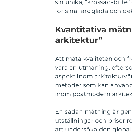
sin unika, ”krossad-bitte”
för sina färgglada och de
Kvantitativa mät
arkitektur”
Att mäta kvaliteten och 
vara en utmaning, efterso
aspekt inom arkitekturvär
metoder som kan använda
inom postmodern arkitek
En sådan mätning är geno
utställningar och priser 
att undersöka den glob