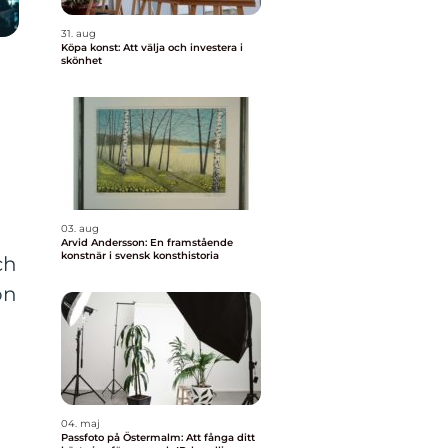
31. aug
Köpa konst: Att välja och investera i
skönhet
03. aug
Arvid Andersson: En framstående
konstnär i svensk konsthistoria
ch
on
04. maj
Passfoto på Östermalm: Att fånga ditt