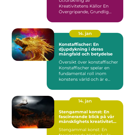
Utforskning av
Kreativitetens Källor En
Övergripande, Grundlig
Översikt över...
14. jan
Konstaffischer: En
djupdykning i deras
mångfald och betydelse
Översikt över konstaffischer
Konstaffischer spelar en
fundamental roll inom
konstens värld och är e...
14. jan
Stengammal konst: En
fascinerande blick på vår
mänsklighets kreativitet
genom tiderna
Stengammal konst: En