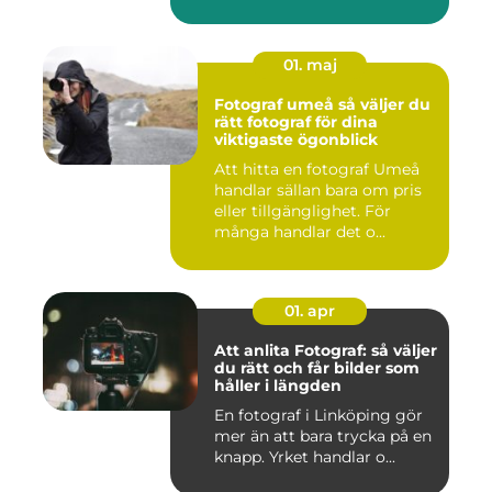
01. maj
Fotograf umeå så väljer du
rätt fotograf för dina
viktigaste ögonblick
Att hitta en fotograf Umeå
handlar sällan bara om pris
eller tillgänglighet. För
många handlar det o...
01. apr
Att anlita Fotograf: så väljer
du rätt och får bilder som
håller i längden
En fotograf i Linköping gör
mer än att bara trycka på en
knapp. Yrket handlar o...