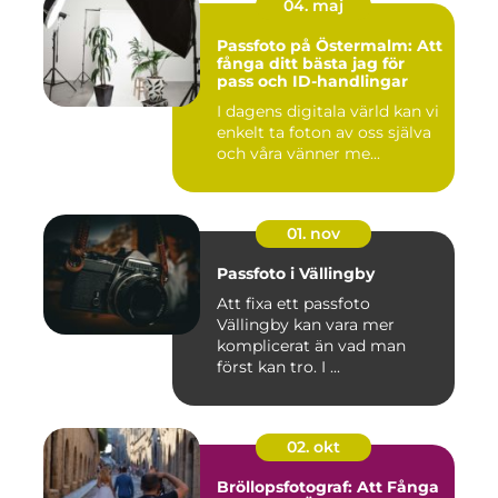
04. maj
Passfoto på Östermalm: Att
fånga ditt bästa jag för
pass och ID-handlingar
I dagens digitala värld kan vi
enkelt ta foton av oss själva
och våra vänner me...
01. nov
Passfoto i Vällingby
Att fixa ett passfoto
Vällingby kan vara mer
komplicerat än vad man
först kan tro. I ...
02. okt
Bröllopsfotograf: Att Fånga