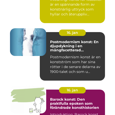
är en spännande form av
konstnärlig uttryck som
hyllar och återuppliv...
16. jan
Postmodernism konst: En
djupdykning i en
mångfacetterad
konstström
Postmodernism konst är en
konstström som har sina
rötter i de senare delarna av
1900-talet och som u...
16. jan
Barock konst: Den
praktfulla epoken som
förändrade konsthistorien
Introduktion: Barock konst