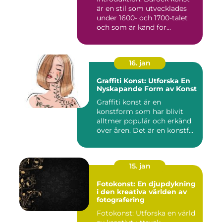
är en stil som utvecklades
under 1600- och 1700-talet
och som är känd för...
16. jan
Graffiti Konst: Utforska En
Nyskapande Form av Konst
Graffiti konst är en
konstform som har blivit
alltmer populär och erkänd
över åren. Det är en konstf...
15. jan
Fotokonst: En djupdykning
i den kreativa världen av
fotografering
Fotokonst: Utforska en värld