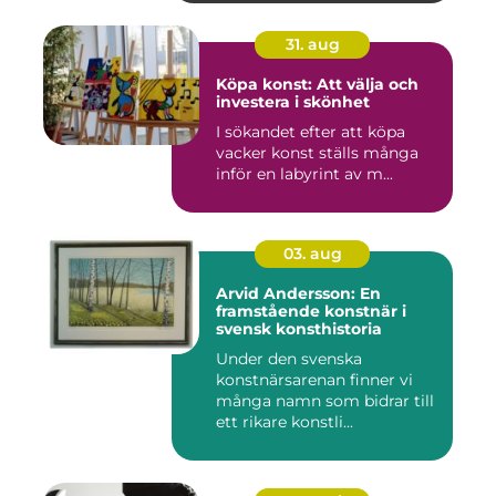
31. aug
Köpa konst: Att välja och
investera i skönhet
I sökandet efter att köpa
vacker konst ställs många
inför en labyrint av m...
03. aug
Arvid Andersson: En
framstående konstnär i
svensk konsthistoria
Under den svenska
konstnärsarenan finner vi
många namn som bidrar till
ett rikare konstli...