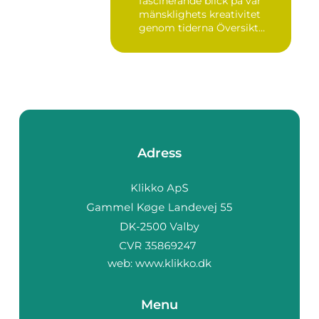
fascinerande blick på vår
mänsklighets kreativitet
genom tiderna Översikt
öve...
Adress
web:
www.klikko.dk
Menu