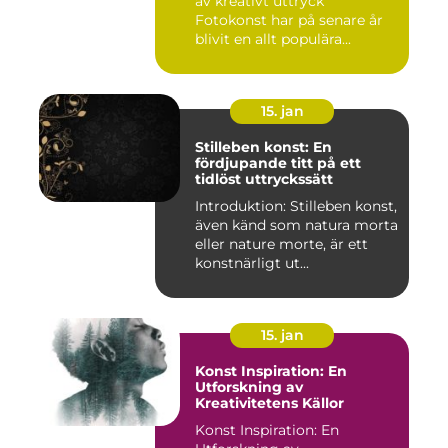
av kreativt uttryck
Fotokonst har på senare år
blivit en allt populära...
15. jan
Stilleben konst: En
fördjupande titt på ett
tidlöst uttryckssätt
Introduktion: Stilleben konst,
även känd som natura morta
eller nature morte, är ett
konstnärligt ut...
15. jan
Konst Inspiration: En
Utforskning av
Kreativitetens Källor
Konst Inspiration: En