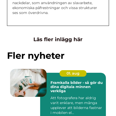
nackdelar, som användningen av slavarbete,
ekonomiska påfrestningar och vissa strukturer
ses som överdrivna.
Läs fler inlägg här
Fler nyheter
01. aug
Framkalla bilder - så gör du
dina digitala minnen
verkliga
Att fotografera har aldrig
varit enklare, men många
upplever att bilderna fastnar
i mobilen el...