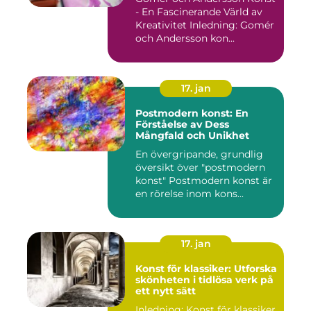
- En Fascinerande Värld av
Kreativitet Inledning: Gomér
och Andersson kon...
17. jan
Postmodern konst: En
Förståelse av Dess
Mångfald och Unikhet
En övergripande, grundlig
översikt över "postmodern
konst" Postmodern konst är
en rörelse inom kons...
17. jan
Konst för klassiker: Utforska
skönheten i tidlösa verk på
ett nytt sätt
Inledning: Konst för klassiker