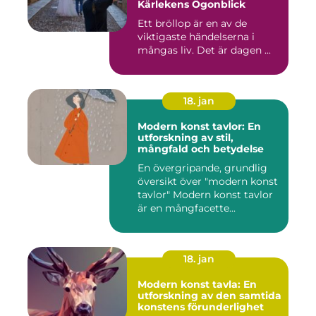
Kärlekens Ögonblick
Ett bröllop är en av de
viktigaste händelserna i
mångas liv. Det är dagen ...
18. jan
Modern konst tavlor: En
utforskning av stil,
mångfald och betydelse
En övergripande, grundlig
översikt över "modern konst
tavlor" Modern konst tavlor
är en mångfacette...
18. jan
Modern konst tavla: En
utforskning av den samtida
konstens förunderlighet