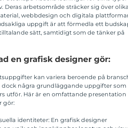
Deras arbetsområde sträcker sig över olik
material, webbdesign och digitala plattformar
dsakliga uppgift är att förmedla ett budska
t tilltalande sätt, samtidigt som de tänker på
ad en grafisk designer gör:
etsuppgifter kan variera beroende på bransc
ns dock några grundläggande uppgifter som
ers utför. Här är en omfattande presentation
r gör:
suella identiteter: En grafisk designer