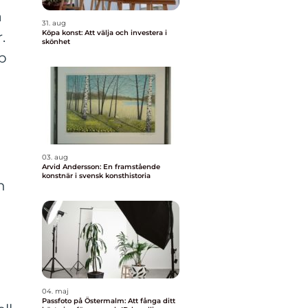
a
31. aug
Köpa konst: Att välja och investera i
.
skönhet
p
03. aug
Arvid Andersson: En framstående
konstnär i svensk konsthistoria
h
04. maj
Passfoto på Östermalm: Att fånga ditt