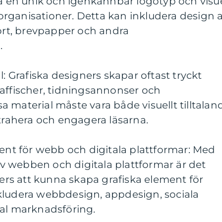
pa en unik och igenkännbar logotyp och visue
r organisationer. Detta kan inkludera design 
kort, brevpapper och andra
.
l: Grafiska designers skapar oftast tryckt
 affischer, tidningsannonser och
 material måste vara både visuellt tilltalan
ttrahera och engagera läsarna.
ment för webb och digitala plattformar: Med
 webben och digitala plattformar är det
ners att kunna skapa grafiska element för
kludera webbdesign, appdesign, sociala
tal marknadsföring.