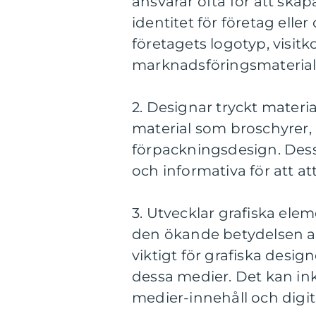
ansvarar ofta för att ska
identitet för företag elle
företagets logotyp, visit
marknadsföringsmaterial
2. Designar tryckt materia
material som broschyrer,
förpackningsdesign. Dessa
och informativa för att a
3. Utvecklar grafiska ele
den ökande betydelsen av
viktigt för grafiska desig
dessa medier. Det kan in
medier-innehåll och digi