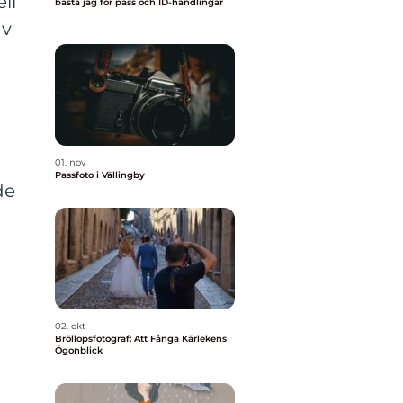
ll
bästa jag för pass och ID-handlingar
av
01. nov
Passfoto i Vällingby
de
02. okt
Bröllopsfotograf: Att Fånga Kärlekens
Ögonblick