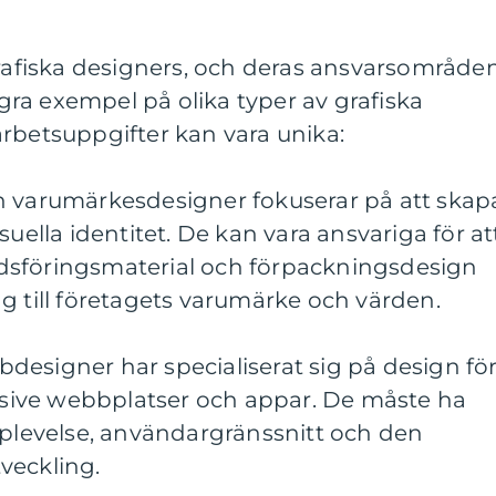
grafiska designers, och deras ansvarsområde
några exempel på olika typer av grafiska
rbetsuppgifter kan vara unika:
n varumärkesdesigner fokuserar på att skap
suella identitet. De kan vara ansvariga för at
dsföringsmaterial och förpackningsdesign
g till företagets varumärke och värden.
designer har specialiserat sig på design fö
lusive webbplatser och appar. De måste ha
evelse, användargränssnitt och den
veckling.